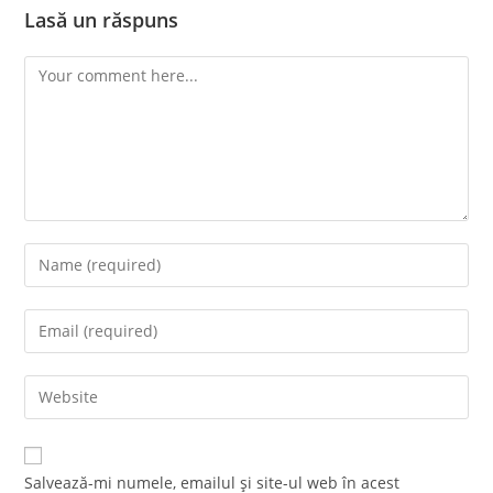
Lasă un răspuns
Comment
Enter
your
name
Enter
or
your
username
email
Enter
to
address
your
comment
to
website
comment
URL
Salvează-mi numele, emailul și site-ul web în acest