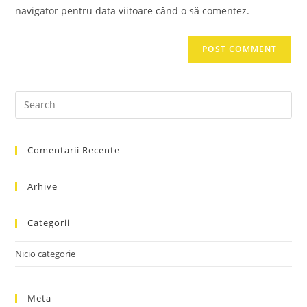
(optional)
navigator pentru data viitoare când o să comentez.
Pre
Es
to
Comentarii Recente
clo
the
sea
Arhive
pan
Categorii
Nicio categorie
Meta