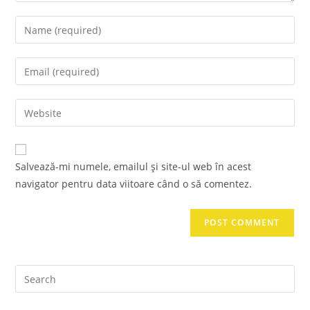
Enter
your
name
Enter
or
your
username
email
Enter
to
address
your
comment
to
website
comment
URL
Salvează-mi numele, emailul și site-ul web în acest
(optional)
navigator pentru data viitoare când o să comentez.
Pre
Es
to