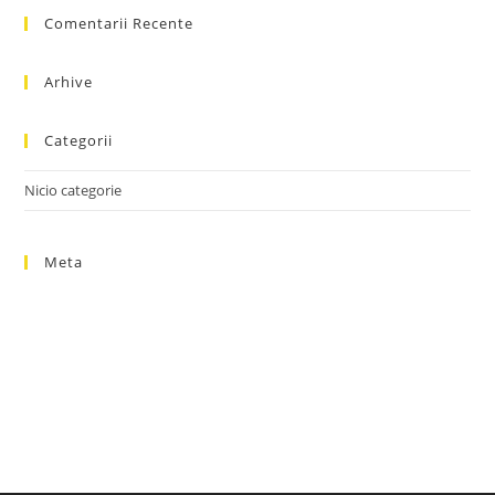
Comentarii Recente
clo
the
sea
Arhive
pan
Categorii
Nicio categorie
Meta
Autentificare
Flux intrări
Flux comentarii
WordPress.org