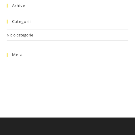
sea
Arhive
pan
Categorii
Nicio categorie
Meta
Autentificare
Flux intrări
Flux comentarii
WordPress.org