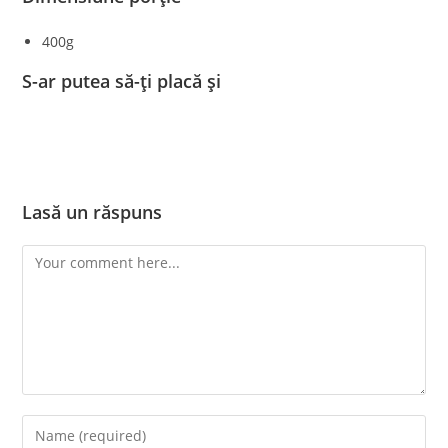
400g
S-ar putea să-ți placă și
Lasă un răspuns
Comment
Enter