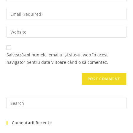
your
name
Enter
or
your
username
email
Enter
to
address
your
comment
to
website
comment
URL
Salvează-mi numele, emailul și site-ul web în acest
(optional)
navigator pentru data viitoare când o să comentez.
Pre
Es
to
Comentarii Recente
clo
the