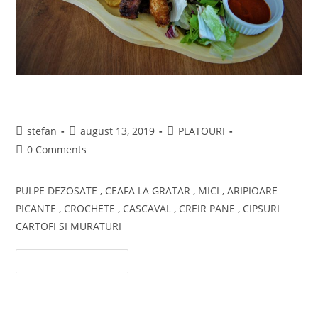
PLATOU PENTRU 4 PERSOANE
Post
Post
Post
stefan
august 13, 2019
PLATOURI
author:
published:
category:
Post
0 Comments
comments:
PULPE DEZOSATE , CEAFA LA GRATAR , MICI , ARIPIOARE
PICANTE , CROCHETE , CASCAVAL , CREIR PANE , CIPSURI
CARTOFI SI MURATURI
PLATOU
Continue Reading
PENTRU
4
PERSOANE