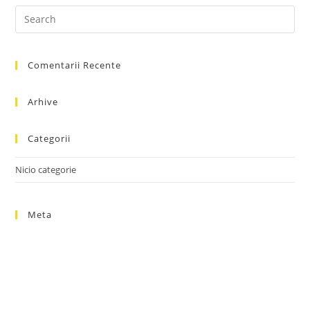
Pre
Es
to
Comentarii Recente
clo
the
sea
Arhive
pan
Categorii
Nicio categorie
Meta
Autentificare
Flux intrări
Flux comentarii
WordPress.org